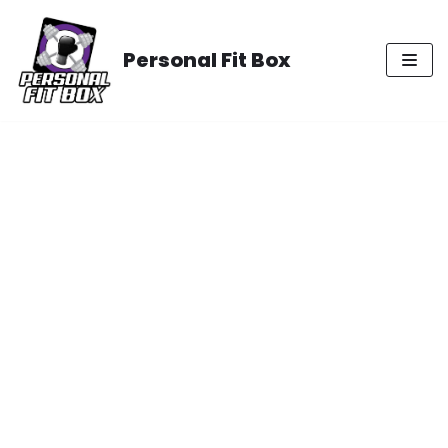
Meteen
naar
Personal Fit Box
de
inhoud
Rooster