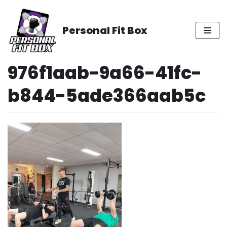
Meteen
naar
Personal Fit Box
de
inhoud
976f1aab-9a66-41fc-
b844-5ade366aab5c