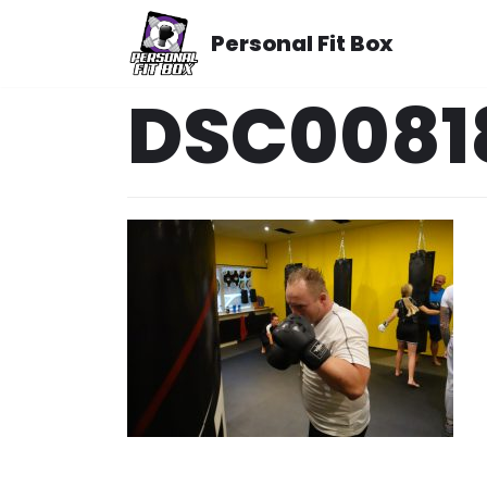
Meteen
Personal Fit Box
naar
de
DSC0081
inhoud