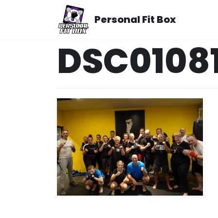
Meteen
Personal Fit Box
naar
de
DSC0108
inhoud