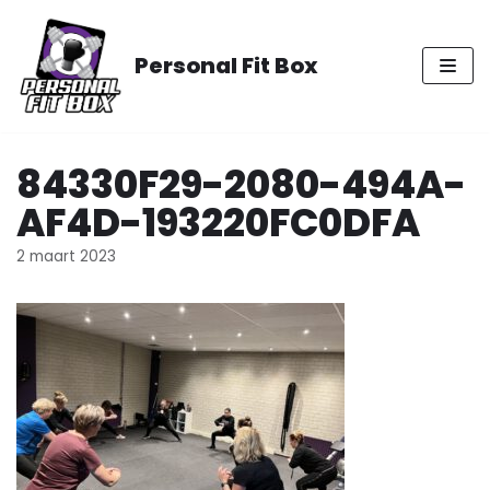
Meteen
naar
Personal Fit Box
de
inhoud
84330F29-2080-494A-
AF4D-193220FC0DFA
2 maart 2023