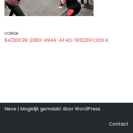
VORIGE
84330F29-2080-494A-AF4D-193220FC0DFA
Neve
| Mogelijk gemaakt door
WordPress
Contact