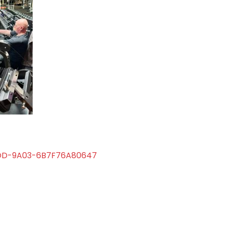
DD-9A03-6B7F76A80647