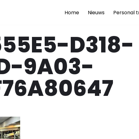
Home
Nieuws
Personal t
555E5-D318-
D-9A03-
F76A80647