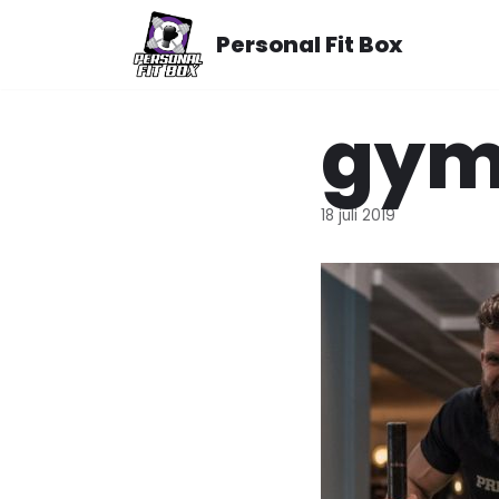
Meteen
Personal Fit Box
naar
de
inhoud
gym
18 juli 2019