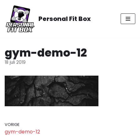
Meteen
naar
Personal Fit Box
de
inhoud
gym-demo-12
18 juli 2019
VORIGE
gym-demo-12